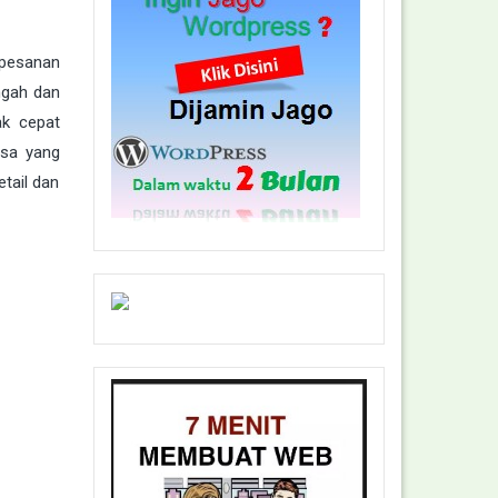
pesanan
ngah dan
ak cepat
usa yang
etail dan