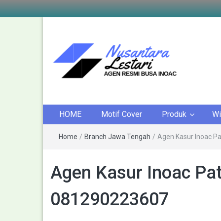
AGEN KASUR BUSA
KASUR INOAC
HOME
Motif Cover
Produk
Wi
INOAC
Home
/
Branch Jawa Tengah
/
Agen Kasur Inoac P
Agen Kasur Inoac Pat
081290223607