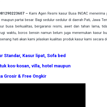
o
A 081290223607 –
Kami Agen Resmi kasur Busa INOAC menerima 
 maupun partai besar. Bagi sedulur-sedulur di daerah
Pati
, Jawa Te
r busa berkualitas, bergaransi resmi, awet dan tahan lama, tid
, rugi waktu, boros bensin namun belum juga menemukan kasur b
 senang hati akan kami jelaskan kualitas produk kasur kami secara d
r Standar, Kasur lipat, Sofa bed
tuk kos-kosan, villa, hotel maupun
a Grosir & Free Ongkir