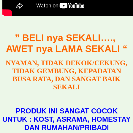
” BELI nya SEKALI….,
AWET nya LAMA SEKALI “
NYAMAN, TIDAK DEKOK/CEKUNG,
TIDAK GEMBUNG, KEPADATAN
BUSA RATA, DAN SANGAT BAIK
SEKALI
PRODUK INI SANGAT COCOK
UNTUK : KOST, ASRAMA, HOMESTAY
DAN RUMAHAN/PRIBADI