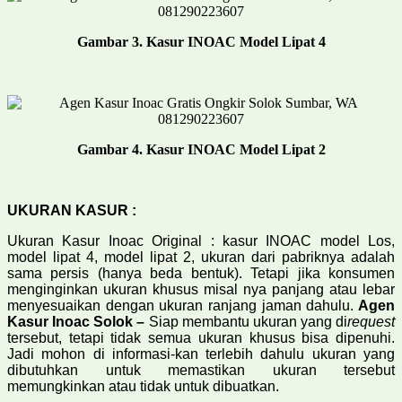
Gambar 3. Kasur INOAC Model Lipat 4
Gambar 4. Kasur INOAC Model Lipat 2
UKURAN KASUR :
Ukuran Kasur Inoac Original : kasur INOAC model Los,
model lipat 4, model lipat 2, ukuran dari pabriknya adalah
sama persis (hanya beda bentuk). Tetapi jika konsumen
menginginkan ukuran khusus misal nya panjang atau lebar
menyesuaikan dengan ukuran ranjang jaman dahulu.
Agen
Kasur Inoac Solok –
S
iap membantu ukuran yang di
request
tersebut, tetapi tidak semua ukuran khusus bisa dipenuhi.
Jadi mohon di informasi-kan terlebih dahulu ukuran yang
dibutuhkan untuk memastikan ukuran tersebut
memungkinkan atau tidak untuk dibuatkan.