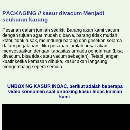
P
ACKAGING // kasur divacum Menjadi
seukuran karung
Pesanan dalam jumlah sedikit, Barang akan kami vacum
dengan tujuan
agar mudah dibawa, barang tidak mudah
kotor, tidak rusak, melindungi barang dari gesekan selama
dalam perjalanan. Jika pesanan jumlah besar akan
menyesuaikan dengan kapasitas armada pengiriman (bisa
divacum, bisa tidak atau vacum sebagian). Tetapi jangan
kuatir ketika kemasan dibuka, kasur akan langsung
mengembang seperti semula.
UNBOXING KASUR INOAC, berikut adalah beberapa
video konsumen saat unboxing kasur Inoac kiriman
kami: