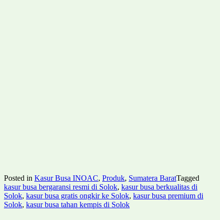
Posted in
Kasur Busa INOAC
,
Produk
,
Sumatera Barat
Tagged
kasur busa bergaransi resmi di Solok
,
kasur busa berkualitas di
Solok
,
kasur busa gratis ongkir ke Solok
,
kasur busa premium di
Solok
,
kasur busa tahan kempis di Solok