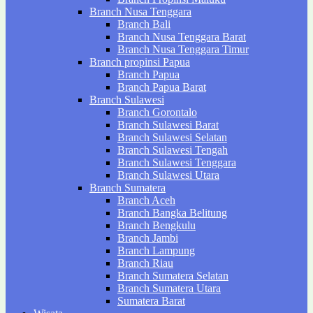
Branch Nusa Tenggara
Branch Bali
Branch Nusa Tenggara Barat
Branch Nusa Tenggara Timur
Branch propinsi Papua
Branch Papua
Branch Papua Barat
Branch Sulawesi
Branch Gorontalo
Branch Sulawesi Barat
Branch Sulawesi Selatan
Branch Sulawesi Tengah
Branch Sulawesi Tenggara
Branch Sulawesi Utara
Branch Sumatera
Branch Aceh
Branch Bangka Belitung
Branch Bengkulu
Branch Jambi
Branch Lampung
Branch Riau
Branch Sumatera Selatan
Branch Sumatera Utara
Sumatera Barat