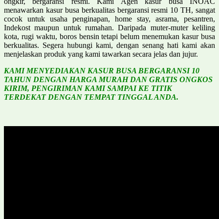
ongkir, bergaransi resmi. Kami Agen kasur busa INOAC
menawarkan kasur busa berkualitas bergaransi resmi 10 TH, sangat
cocok untuk usaha penginapan, home stay, asrama, pesantren,
Indekost maupun untuk rumahan. Daripada muter-muter keliling
kota, rugi waktu, boros bensin tetapi belum menemukan kasur busa
berkualitas. Segera hubungi kami, dengan senang hati kami akan
menjelaskan produk yang kami tawarkan secara jelas dan jujur.
KAMI MENYEDIAKAN KASUR BUSA BERGARANSI 10
TAHUN DENGAN HARGA MURAH DAN GRATIS ONGKOS
KIRIM, PENGIRIMAN KAMI SAMPAI KE TITIK
TERDEKAT DENGAN TEMPAT TINGGAL ANDA.