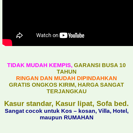
TIDAK MUDAH KEMPIS,
GARANSI BUSA 10
TAHUN
RINGAN DAN MUDAH DIPINDAHKAN
GRATIS ONGKOS KIRIM, HARGA SANGAT
TERJANGKAU
Kasur standar, Kasur lipat, Sofa bed.
Sangat cocok untuk Kos – kosan, Villa, Hotel,
maupun RUMAHAN