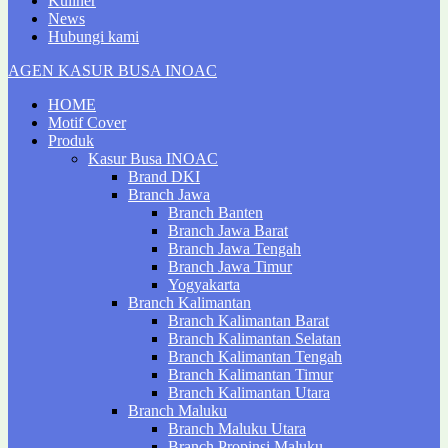
Kuliner
News
Hubungi kami
AGEN KASUR BUSA INOAC
HOME
Motif Cover
Produk
Kasur Busa INOAC
Brand DKI
Branch Jawa
Branch Banten
Branch Jawa Barat
Branch Jawa Tengah
Branch Jawa Timur
Yogyakarta
Branch Kalimantan
Branch Kalimantan Barat
Branch Kalimantan Selatan
Branch Kalimantan Tengah
Branch Kalimantan Timur
Branch Kalimantan Utara
Branch Maluku
Branch Maluku Utara
Branch Propinsi Maluku