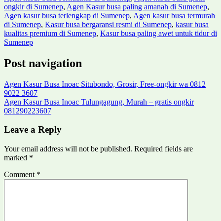
ongkir di Sumenep
,
Agen Kasur busa paling amanah di Sumenep
,
Agen kasur busa terlengkap di Sumenep
,
Agen kasur busa termurah
di Sumenep
,
Kasur busa bergaransi resmi di Sumenep
,
kasur busa
kualitas premium di Sumenep
,
Kasur busa paling awet untuk tidur di
Sumenep
Post navigation
Agen Kasur Busa Inoac Situbondo, Grosir, Free-ongkir wa 0812
9022 3607
Agen Kasur Busa Inoac Tulungagung, Murah – gratis ongkir
081290223607
Leave a Reply
Your email address will not be published.
Required fields are
marked
*
Comment
*