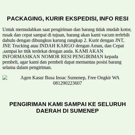
P
ACKAGING,
KURIR EKSPEDISI,
INFO RESI
Untuk memudahkan saat pengiriman dan barang tidak mudah kotor,
rusak dan cepat sampai di tujuan, barang akan kami vacum terlebih
dahulu dengan dibungkus karung rangkap 2. Kurir dengan JNT,
JNE Trucking atau INDAH KARGO dengan Aman, dan Cepat
,sampai ke titik terdekat dengan anda. KAMI AKAN
INFORMASIKAN NOMOR RESI PENGIRIMAN kepada
pembeli, agar kami dan pembeli dapat memantau posisi barang
selama dalam pengiriman.
PENGIRIMAN KAMI SAMPAI KE SELURUH
DAERAH DI SUMENEP