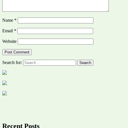
Name
*
Email
*
Website
Search for:
Recent Posts