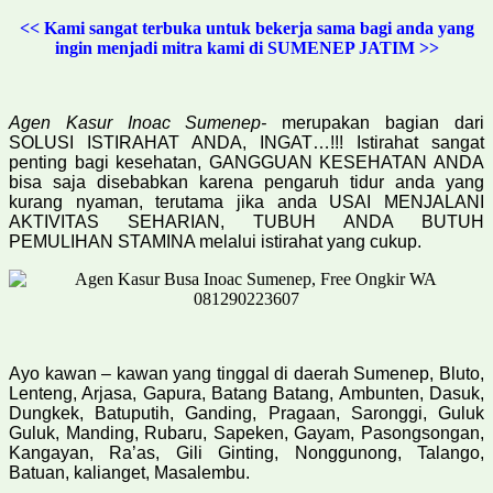
<< Kami sangat terbuka untuk bekerja sama bagi anda yang
ingin menjadi mitra kami di SUMENEP JATIM >>
Agen Kasur Inoac Sumenep-
merupakan bagian dari
SOLUSI ISTIRAHAT ANDA, INGAT…!!! Istirahat sangat
penting bagi kesehatan, GANGGUAN KESEHATAN ANDA
bisa saja disebabkan karena pengaruh tidur anda yang
kurang nyaman, terutama jika anda USAI MENJALANI
AKTIVITAS SEHARIAN, TUBUH ANDA BUTUH
PEMULIHAN STAMINA melalui istirahat yang cukup.
Ayo kawan – kawan yang tinggal di daerah Sumenep, Bluto,
Lenteng, Arjasa, Gapura, Batang Batang, Ambunten, Dasuk,
Dungkek, Batuputih, Ganding, Pragaan, Saronggi, Guluk
Guluk, Manding, Rubaru, Sapeken, Gayam, Pasongsongan,
Kangayan, Ra’as, Gili Ginting, Nonggunong, Talango,
Batuan, kalianget, Masalembu.