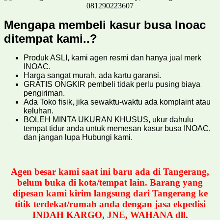
Mengapa membeli kasur busa Inoac
ditempat kami..?
Produk ASLI, kami agen resmi dan hanya jual merk
INOAC.
Harga sangat murah, ada kartu garansi.
GRATIS ONGKIR pembeli tidak perlu pusing biaya
pengiriman.
Ada Toko fisik, jika sewaktu-waktu ada komplaint atau
keluhan.
BOLEH MINTA UKURAN KHUSUS, ukur dahulu
tempat tidur anda untuk memesan kasur busa INOAC,
dan jangan lupa Hubungi kami.
Agen besar kami saat ini baru ada di Tangerang,
belum buka di kota/tempat lain. Barang yang
dipesan kami kirim langsung dari Tangerang ke
titik terdekat/rumah anda dengan jasa ekpedisi
INDAH KARGO, JNE, WAHANA dll.