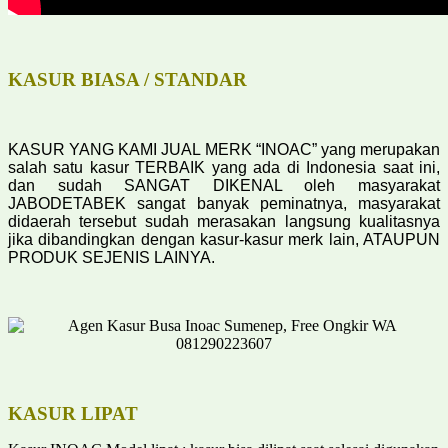
KASUR BIASA / STANDAR
KASUR YANG KAMI JUAL MERK “INOAC” yang merupakan
salah satu kasur TERBAIK yang ada di Indonesia saat ini,
dan sudah SANGAT DIKENAL oleh masyarakat
JABODETABEK sangat banyak peminatnya, masyarakat
didaerah tersebut sudah merasakan langsung kualitasnya
jika dibandingkan dengan kasur-kasur merk lain, ATAUPUN
PRODUK SEJENIS LAINYA.
KASUR LIPAT