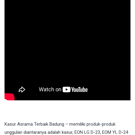
Kasur Asrama Terbaik Badung – memiliki produk-produk
unggulan diantaranya adalah kasur, EON LG D-23, EOM YL D-24