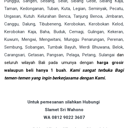
Punggul, Sangeh, Sedang, Selat, Sibang Gede, Sibang Kaja,
Taman, Kedonganan, Tuban, Kuta, Legian, Seminyak, Pecatu,
Ungasan, Kutuh. Kelurahan Benca, Tanjung Benoa, Jimbaran,
Canggu, Dalung, Tibubeneng, Kerobokan, Kerobokan Kelod,
Kerobokan Kaja, Baha, Buduk, Cemagi, Gulingan, Kekeran,
Kuwum, Mengwi, Mengwitani, Munggu Penarungan, Perenan,
Sembung, Sobangan, Tumbak Bayuh, Werdi Bhuwana, Belok,
Carangsari, Getasan, Pangsan, Pelaga, Petang, Sulangai
dan
seluruh wilayah Bali
pada umunya
dengan
harga grosir
walaupun beli hanya 1 buah.
Kami sangat terbuka Bagi
temen-temen yang ingin berkerjasama dengan Kami.
Untuk pemesanan silahkan Hubungi
Slamet Sri Wahono
WA 0812 9022 3607