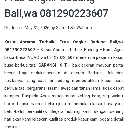
Bali,wa 081290223607
Posted on
May 31, 2026
by
Slamet Sri Wahono
Kasur Asrama Terbaik, Free Ongkir Badung Bali,wa
081290223607 –
Kasur Asrama Terbaik Badung
– Kami Agen
kasur Busa INOAC wa 081290223607 menerima pesanan kasur
busa berkualitas, GARANSI 10 TH, baik eceran maupun partai
besar. Bagi sedulur-sedulur di daerah
Badung
, Bali dan
sekitarnya yang saat ini sedang membutuhkan kasur busa
berkualitas, bergaransi resmi, awet dan tahan lama, tidak cepat
kempes. Daripada Anda muter-muter keliling kota, rugi waktu,
boros bensin namun belum juga menemukan kasur busa yang
betul-betul berkualitas. Segera hubungi kami dengan senang
hati akan kami jelaskan kualitas produk kasur kami secara detail
dan jujur.