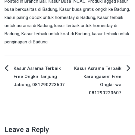
Posted in
Branch Bali
,
Kasur Busa INOAC
,
Produk
Tagged
kasur
busa berkualitas di Badung
,
Kasur busa gratis ongkir ke Badung
,
kasur paling cocok untuk homestay di Badung
,
Kasur terbaik
untuk asrama di Badung
,
kasur terbaik untuk homestay di
Badung
,
Kasur terbaik untuk kost di Badung
,
kasur terbaik untuk
penginapan di Badung
Post
Kasur Asrama Terbaik
Kasur Asrama Terbaik
Free Ongkir Tanjung
Karangasem Free
navigation
Jabung, 081290223607
Ongkir wa
081290223607
Leave a Reply