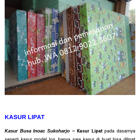
KASUR LIPAT
Kasur Busa Inoac Sukoharjo
– Kasur Lipat
pada dasarnya
seperti kasur model los, hanya saja kasur di buat bisa dilipat