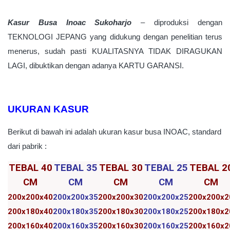
Kasur Busa Inoac Sukoharjo
–
diproduksi dengan
TEKNOLOGI JEPANG yang didukung dengan penelitian terus
menerus, sudah pasti KUALITASNYA TIDAK DIRAGUKAN
LAGI, dibuktikan dengan adanya KARTU GARANSI.
UKURAN KASUR
Berikut di bawah ini adalah ukuran kasur busa INOAC, standard
dari pabrik :
TEBAL 40
TEBAL 35
TEBAL 30
TEBAL 25
TEBAL 2
CM
CM
CM
CM
CM
200x200x40
200x200x35
200x200x30
200x200x25
200x200x2
200x180x40
200x180x35
200x180x30
200x180x25
200x180x2
200x160x40
200x160x35
200x160x30
200x160x25
200x160x2