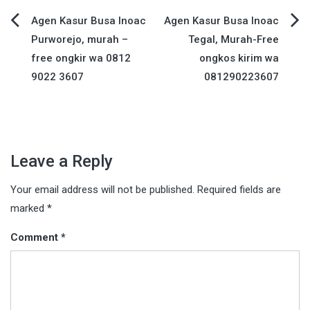
Post
Agen Kasur Busa Inoac
Agen Kasur Busa Inoac
Purworejo, murah –
Tegal, Murah-Free
navigation
free ongkir wa 0812
ongkos kirim wa
9022 3607
081290223607
Leave a Reply
Your email address will not be published.
Required fields are
marked
*
Comment
*