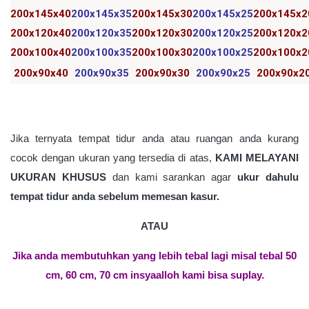
200x145x40
200x145x35
200x145x30
200x145x25
200x145x2
200x120x40
200x120x35
200x120x30
200x120x25
200x120x2
200x100x40
200x100x35
200x100x30
200x100x25
200x100x2
200x90x40
200x90x35
200x90x30
200x90x25
200x90x2
Jika ternyata tempat tidur anda atau ruangan anda kurang
cocok dengan ukuran yang tersedia di atas,
KAMI MELAYANI
UKURAN KHUSUS
dan kami sarankan agar
ukur dahulu
tempat tidur anda sebelum memesan kasur.
ATAU
Jika anda membutuhkan yang lebih tebal lagi misal tebal 50
cm, 60 cm, 70 cm insyaalloh kami bisa suplay.