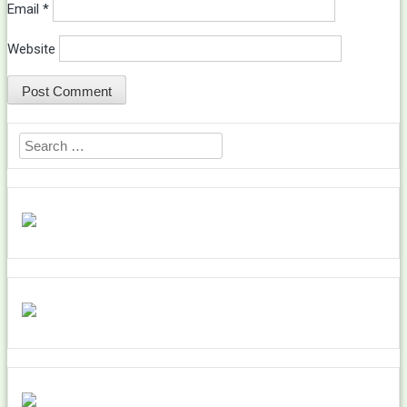
Email
*
Website
Search
for: