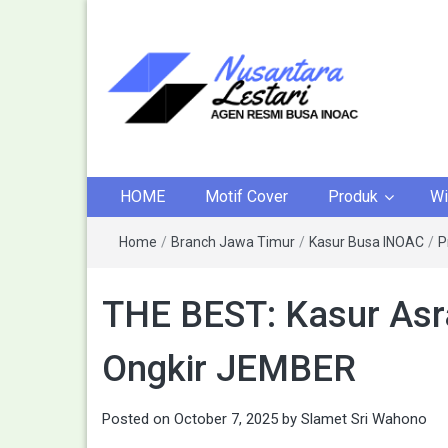
AGEN KASUR BUSA
KASUR INOAC
HOME
Motif Cover
Produk
Wi
INOAC
Home
/
Branch Jawa Timur
/
Kasur Busa INOAC
/
P
THE BEST: Kasur Asr
Ongkir JEMBER
Posted on
October 7, 2025
by
Slamet Sri Wahono