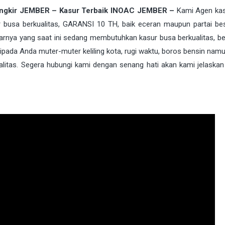
Ongkir JEMBER – Kasur Terbaik INOAC JEMBER
–
Kami Agen kas
usa berkualitas, GARANSI 10 TH, baik eceran maupun partai bes
arnya yang saat ini sedang membutuhkan kasur busa berkualitas, be
ipada Anda muter-muter keliling kota, rugi waktu, boros bensin nam
litas. Segera hubungi kami dengan senang hati akan kami jelaskan 